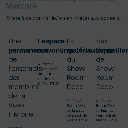
Mentoré
Grâce à ce contrat, le/la mentoré(e) aura accès à :
espace
Une
L’
La
Aux
permanence
coworking
matériautèque
conseille
de
du
de
Au Show
l’ensemble
Show
Show
Room Déco
du lundi au
des
Room
Room
vendredi de
8h30 à 17h30
membres
Déco
Déco
de La
Au Show
Au Show
Vraie
Room Déco
Room Déco
du lundi au
du lundi au
Histoire
vendredi de
vendredi de
8h30 à 17h30
8h30 à 17h30