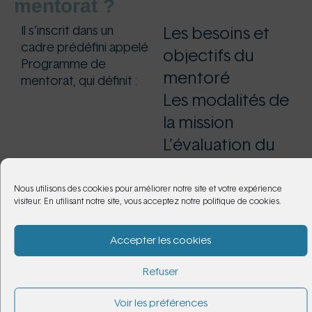
mentorat ?
Il s’inscrit dans un
Les besoins et
cadre prédéfini appelé
objectifs du
Programme de
mentoré
mentorat, qui définit :
Les modalités de
la mission
L’évaluation du
dispositif
Nous utilisons des cookies pour améliorer notre site et votre expérience
visiteur. En utilisant notre site, vous acceptez notre politique de cookies.
Le programme est exécuté sous la conduite du
Mentor, qui utilisera selon les besoins du contrat,
Accepter les cookies
d’une part les membres de La Vraie Histoire,
et/ou des ressources de sa connaissances afin
Refuser
de mener à bien la mission.
Voir les préférences