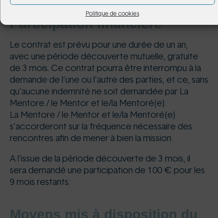
Politique de cookies
Participation financière
Le contrat est prévu pour une durée de un an,
avec une période découverte mutuelle, gratuite
de 3 mois. Ce contrat pourra être interrompu à la
demande de l’une ou l’autre des parties, et ce, sans
qu’aucune indemnité ne soit demandée par La
Mentore / le Mentor et le/la Mentoré(e).
La Mentore / le Mentor et le/la Mentoré(e)
s’accorderont sur la fréquence nécessaire des
rencontres afin de mener à bien la mission.
A l’issue de la période découverte de 3 mois, il
sera demandé une participation de 100 € pour les
9 mois restants.
Moyens mis à disposition du