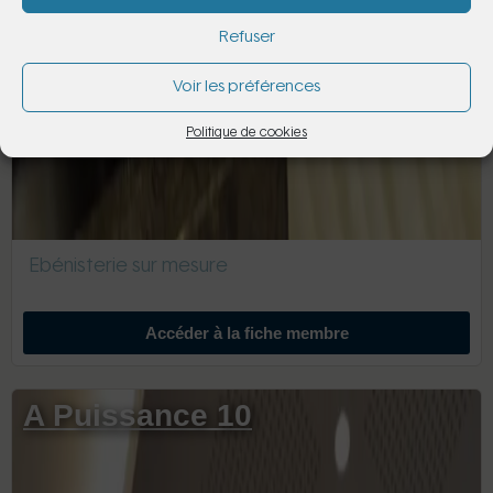
Refuser
Voir les préférences
Politique de cookies
Ebénisterie sur mesure
Accéder à la fiche membre
A Puissance 10