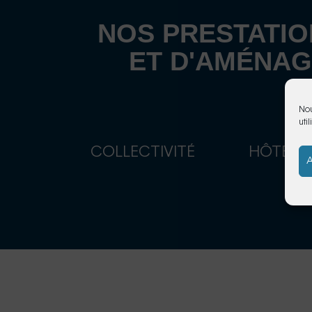
NOS PRESTATIO
ET D'AMÉNAG
Nou
uti
COLLECTIVITÉ
HÔTEL
A